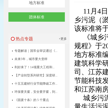
地方标准
11
月
4
团体标准
乡污泥（
该标准将
《城乡
热点专题
+更多
规程》于
2
专题解读｜国常会审议通过《...
地方标准
未来5年，城市要大变样
建筑科学
利好来了！14项重大工程和...
司、江苏
【产业转型系列研究】深度研...
节能科技
十五五建材行业节能降碳工作...
和江苏南
环保要关窗，安全要开窗，到...
城乡污
《固废十条》的 5 个重点
量生活污