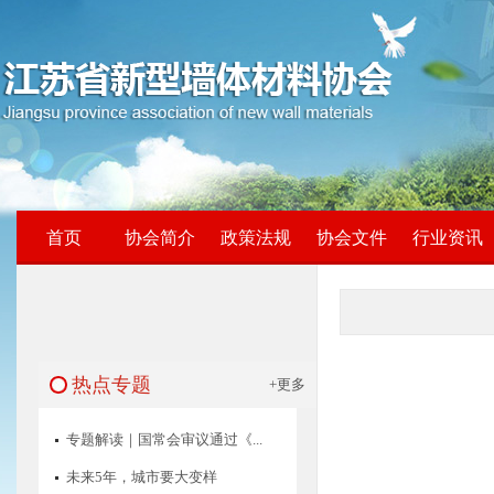
首页
协会简介
政策法规
协会文件
行业资讯
热点专题
+更多
专题解读｜国常会审议通过《...
未来5年，城市要大变样