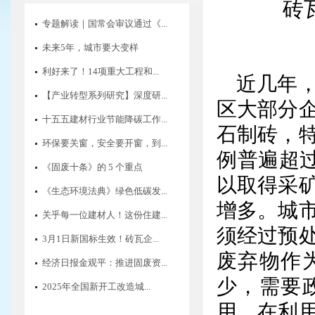
砖
专题解读｜国常会审议通过《...
未来5年，城市要大变样
利好来了！14项重大工程和...
近几年
【产业转型系列研究】深度研...
区大部分
十五五建材行业节能降碳工作...
石制砖，
环保要关窗，安全要开窗，到...
例普遍超
《固废十条》的 5 个重点
以取得采
《生态环境法典》绿色低碳发...
增多。城
关乎每一位建材人！这份住建...
须经过预
3月1日新国标生效！砖瓦企...
废弃物作
经济日报金观平：推进固废资...
少，需要
2025年全国新开工改造城...
用。在利